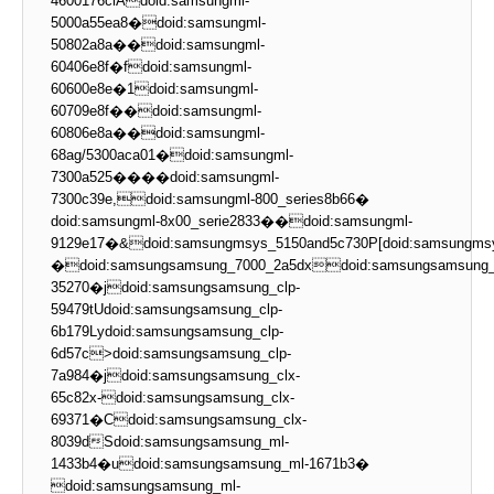
4600176clAdoid:samsungml-
5000a55ea8�doid:samsungml-
50802a8a��doid:samsungml-
60406e8f�fdoid:samsungml-
60600e8e�1doid:samsungml-
60709e8f��doid:samsungml-
60806e8a��doid:samsungml-
68ag/5300aca01�doid:samsungml-
7300a525����doid:samsungml-
7300c39e,doid:samsungml-800_series8b66�
doid:samsungml-8x00_serie2833��doid:samsungml-
9129e17�&doid:samsungmsys_5150and5c730P[doid:samsungmsy
�doid:samsungsamsung_7000_2a5dxdoid:samsungsamsung_
35270�jdoid:samsungsamsung_clp-
59479tUdoid:samsungsamsung_clp-
6b179Lydoid:samsungsamsung_clp-
6d57c>doid:samsungsamsung_clp-
7a984�jdoid:samsungsamsung_clx-
65c82x-doid:samsungsamsung_clx-
69371�Cdoid:samsungsamsung_clx-
8039dSdoid:samsungsamsung_ml-
1433b4�udoid:samsungsamsung_ml-1671b3�
doid:samsungsamsung_ml-